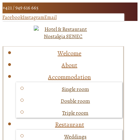
+421 / 949 616 665
Facebook
Instagram
Email
Welcome
About
Accommodation
Single room
Double room
Triple room
Restaurant
Weddings