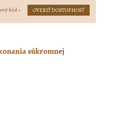
ový kód
»
OVERIŤ DOSTUPNOSŤ
 konania súkromnej