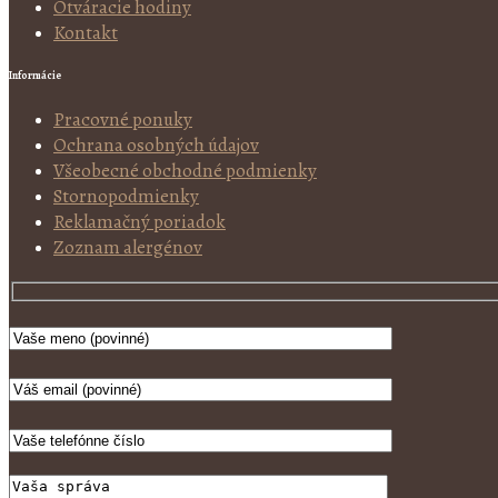
Otváracie hodiny
Kontakt
Informácie
Pracovné ponuky
Ochrana osobných údajov
Všeobecné obchodné podmienky
Stornopodmienky
Reklamačný poriadok
Zoznam alergénov