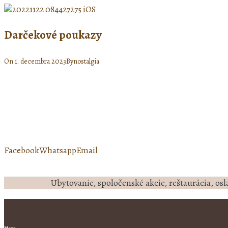
Darčekové poukazy
On
1. decembra 2023
By
nostalgia
Facebook
Whatsapp
Email
Ubytovanie, spoločenské akcie, reštaurácia, osla