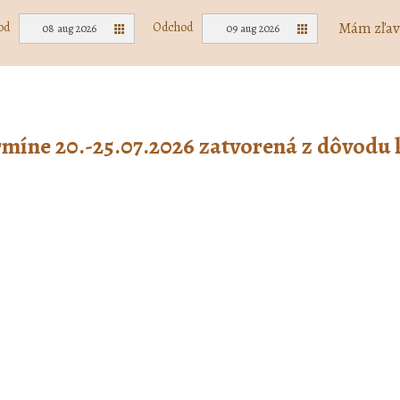
Mám zľav
od
Odchod
08 aug 2026
09 aug 2026
rmíne 20.-25.07.2026 zatvorená z dôvodu