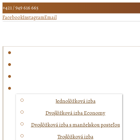
+421 / 949 616 665
Facebook
Instagram
Email
Jednolôžková izba
Dvojlôžková izba Economy
Dvojlôžková izba s manželskou posteľou
Trojlôžková izba