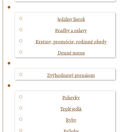
Jedálny lístok
Svadby a oslavy
Krstiny, promócie, rodinné obedy
Denné menu
Zvýhodnený prenájom
Polievky
Teplé jedlá
Ryby
Prílohy