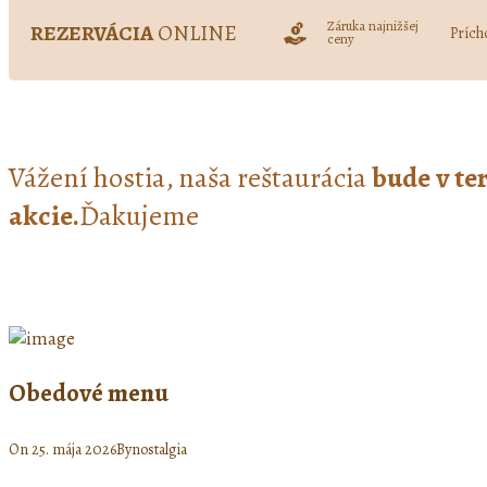
Záruka najnižšej
REZERVÁCIA
ONLINE
Prích
ceny
Vážení hostia, naša reštaurácia
bude v te
akcie.
Ďakujeme
Obedové menu
On
25. mája 2026
By
nostalgia