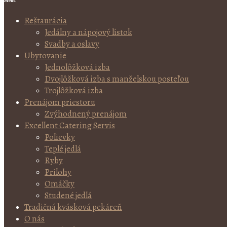
Menu
Reštaurácia
Jedálny a nápojový lístok
Svadby a oslavy
Ubytovanie
Jednolôžková izba
Dvojlôžková izba s manželskou posteľou
Trojlôžková izba
Prenájom priestoru
Zvýhodnený prenájom
Excellent Catering Servis
Polievky
Teplé jedlá
Ryby
Prílohy
Omáčky
Studené jedlá
Tradičná kvásková pekáreň
O nás