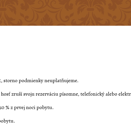
SR, storno podmienky neuplatňujeme.
 hosť zruší svoju rezerváciu písomne, telefonický alebo elek
 50 % z prvej noci pobytu.
pobytu.