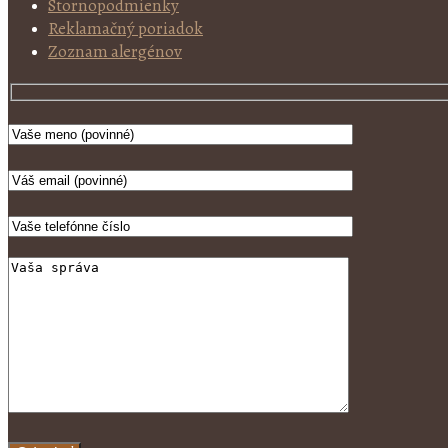
Stornopodmienky
Reklamačný poriadok
Zoznam alergénov