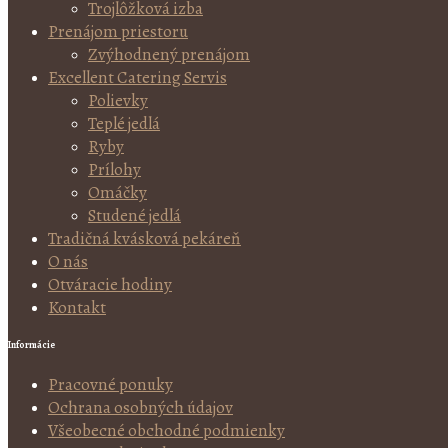
Trojlôžková izba
Prenájom priestoru
Zvýhodnený prenájom
Excellent Catering Servis
Polievky
Teplé jedlá
Ryby
Prílohy
Omáčky
Studené jedlá
Tradičná kvásková pekáreň
O nás
Otváracie hodiny
Kontakt
Informácie
Pracovné ponuky
Ochrana osobných údajov
Všeobecné obchodné podmienky