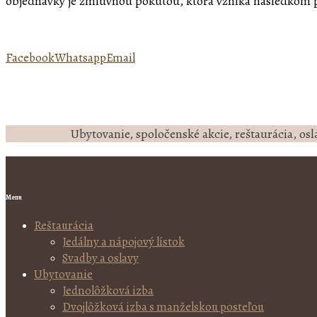
objednávky je zmluvnou pokutou, ktorá vzniká následkom 
Facebook
Whatsapp
Email
Ubytovanie, spoločenské akcie, reštaurácia, osla
Menu
Reštaurácia
Jedálny a nápojový lístok
Svadby a oslavy
Ubytovanie
Jednolôžková izba
Dvojlôžková izba s manželskou posteľou