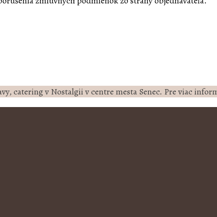
porušenia zmluvných podmienok zo strany objednávateľa.
vy, catering v Nostalgii v centre mesta Senec. Pre viac informá