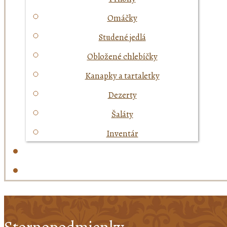
Omáčky
Studené jedlá
Obložené chlebíčky
Kanapky a tartaletky
Dezerty
Šaláty
Inventár