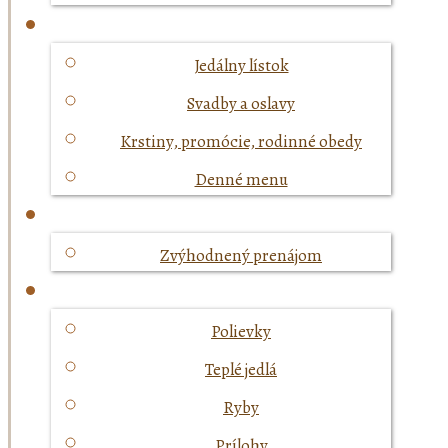
Jedálny lístok
Svadby a oslavy
Krstiny, promócie, rodinné obedy
Denné menu
Zvýhodnený prenájom
Polievky
Teplé jedlá
Ryby
Prílohy