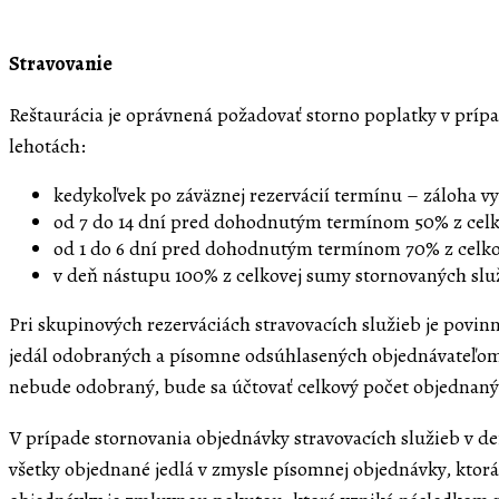
Stravovanie
Reštaurácia je oprávnená požadovať storno poplatky v prípad
lehotách:
kedykoľvek po záväznej rezervácií termínu – záloha vy
od 7 do 14 dní pred dohodnutým termínom 50% z celk
od 1 do 6 dní pred dohodnutým termínom 70% z celko
v deň nástupu 100% z celkovej sumy stornovaných slu
Pri skupinových rezerváciách stravovacích služieb je povin
jedál odobraných a písomne odsúhlasených objednávateľom v
nebude odobraný, bude sa účtovať celkový počet objednaný
V prípade stornovania objednávky stravovacích služieb v deň
všetky objednané jedlá v zmysle písomnej objednávky, ktorá