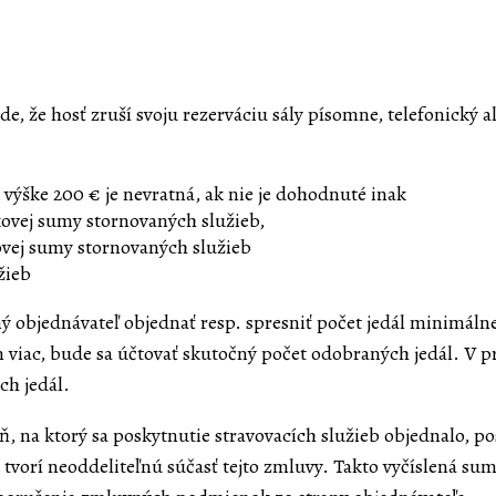
e, že hosť zruší svoju rezerváciu sály písomne, telefonický 
 výške 200 € je nevratná, ak nie je dohodnuté inak
ovej sumy stornovaných služieb,
vej sumy stornovaných služieb
žieb
ný objednávateľ objednať resp. spresniť počet jedál minimáln
iac, bude sa účtovať skutočný počet odobraných jedál. V pr
ch jedál.
, na ktorý sa poskytnutie stravovacích služieb objednalo, po
 tvorí neoddeliteľnú súčasť tejto zmluvy. Takto vyčíslená su