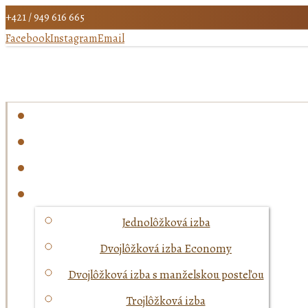
+421 / 949 616 665
Facebook
Instagram
Email
Jednolôžková izba
Dvojlôžková izba Economy
Dvojlôžková izba s manželskou posteľou
Trojlôžková izba